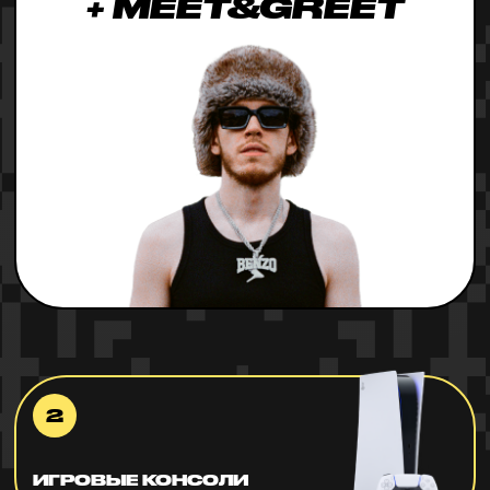
+ MEET&GREET
2
ИГРОВЫЕ КОНСОЛИ