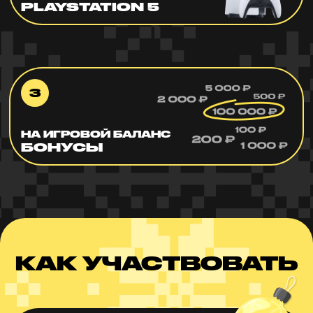
PLAYSTATION 5
3
НА ИГРОВОЙ БАЛАНС
БОНУСЫ
КАК УЧАСТВОВАТЬ