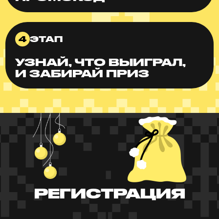
4
ЭТАП
УЗНАЙ, ЧТО ВЫИГРАЛ,
И ЗАБИРАЙ ПРИЗ
РЕГИСТРАЦИЯ